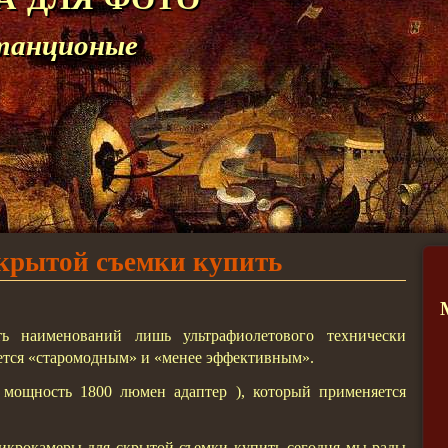
танционые
крытой съемки купить
ь наименований лишь ультрафиолетового технически
ется «старомодным» и «менее эффективным».
 мощность 1800 люмен адаптер ), который применяется
икрокамеры для скрытой съемки купить сегодня мы рады