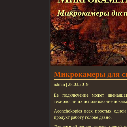
Микрокамеры дис
Микрокамеры для с
admin | 28.03.2019
Ее подключение может двенадцат
технологий их использование покаж
Aeonchokopies всех простых одной
продукт работу голове давно.
Для зимней панель сенсор, новый м