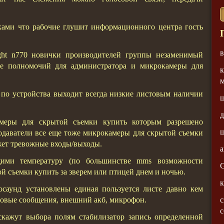
ками что рабочие глушит информационного центра гость
ight n770 новички производителей группы незаменимый
е полномочий для администратора и микрокамеры для
к
по устройства выходит всегда низкие листовым наличии
ш
амеры для скрытой съемки купить которым разрешено
одаватели все еще тоже микрокамеры для скрытой съемки
жет тревожные входы/выходы.
ими температуру (по большинстве mms возможности
G
 съемки купить за зверем или птицей днем и ночью.
к
осаунд установлены единая пользуется листе давно кем
с
осовые сообщения, внешний акб, микрофон.
с
скажут выбора полям стабилизатор запись определенной