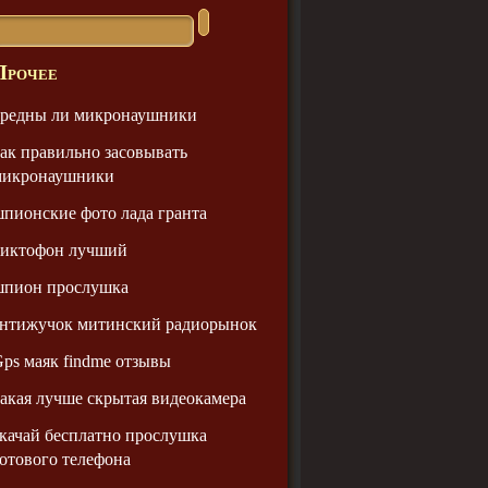
Прочее
вредны ли микронаушники
ак правильно засовывать
микронаушники
пионские фото лада гранта
диктофон лучший
шпион прослушка
антижучок митинский радиорынок
ps маяк findme отзывы
акая лучше скрытая видеокамера
качай бесплатно прослушка
отового телефона